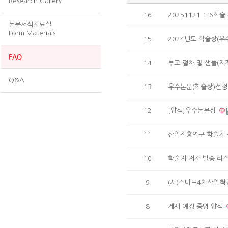
Research Gallery
16
20251121 1-6학
논문서식자료실
Form Materials
15
2024년도 학술상(
FAQ
14
투고 절차 및 샘플(저
Q&A
13
우수논문(학술상)선
12
[양식]우수논문상
11
산업진흥연구 학술지
10
학술지 저자 발송 리
9
(사)스마트4차산업
8
게재 예정 증명 양식