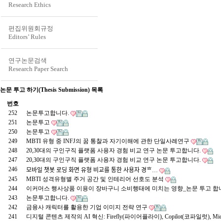
Research Ethics
편집위원회규정
Editors’ Rules
연구논문검색
Research Paper Search
논문 투고 하기(Thesis Submission) 목록
번호
252
논문투고합니다.
251
논문투고
250
논문투고
249
MBTI 유형 중 INFJ의 꿈 통찰과 자기이해에 관한 단일사례연구
248
20,30대의 구인구직 플랫폼 사용자 경험 비교 연구 논문 투고합니다.
247
20,30대의 구인구직 플랫폼 사용자 경험 비교 연구 논문 투고합니다.
246
모바일 챗봇 로딩 화면 유형 비교를 통한 사용자 경ᄒ…
245
MBTI 성격유형별 주거 공간 및 인테리어 선호도 분석
244
이커머스 행사상품 이용이 장바구니 소비행태에 미치는 영향_논문 투고 합
243
논문투고합니다.
242
금융사 캐릭터를 활용한 기업 이미지 전략 연구
241
디지털 콘텐츠 제작의 AI 혁신: Firefly(파이어플라이), Copilot(코파일럿), Mid