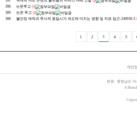
391
국내외 아트 콘텐츠 플랫폼의 서비스 사례 고찰
390
논문투고
389
논문 투고
388
불안정 애착과 투사적 동일시가 외도에 미치는 영향 및 치료 접근-240930-3
3
1
2
4
5
개인정보
본원 : 충청남도 아산시 배
A Branc
Copyri