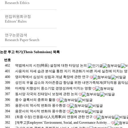
Research Ethics
편집위원회규정
Editors’ Rules
연구논문검색
Research Paper Search
논문 투고 하기(Thesis Submission) 목록
번호
402
역법에서의 시진(時辰) 설정에 대한 타당성 논의
401
사용자의 자세 습관 분석을 통한 자기 객관화가 바른 자세 실천에 미치는 
400
명리학에서 십성의 성립과 개념 확장에 관한 연구
399
성인의 우울 감소와 자아존중감 향상을 위한 내면가족체계(IFS)적용 음악
398
마케팅 지향성이 중소기업 경영성과에 미치는 영향
397
동서양 각국의 진태양시 보정에 관한 논의
396
풍수 결록서의 종류와 활용
395
용문사의 역사적 변화와 풍수환경
394
용문사의 역사적 변화와 풍수환경
393
(최종 수정) 인원용사(人元用事)의 연원에 관한 연구
392
[재투고]Employees’ Environment, Social, and Governance Activity…